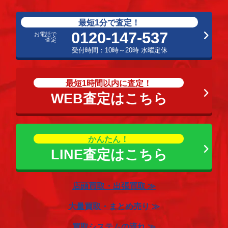
最短1分で査定！
0120-147-537
お電話で
査定
受付時間：10時～20時 水曜定休
最短1時間以内に査定！
WEB査定はこちら
かんたん！
LINE査定はこちら
店頭買取・出張買取 ≫
大量買取・まとめ売り ≫
買取システムの流れ ≫