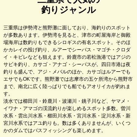
釣りジャンル
三重県は伊勢湾と熊野灘に面しており、海釣りのスポット
が多数あります。伊勢湾を見ると、津市の町屋海岸と御殿
場海岸は数釣りもできるシロギスの有名スポット。そのほ
かカレイの投げ釣り、ルアーでシーバス・マゴチ・クロダ
イ・キビレなども狙えます。鈴鹿市の若松漁港ではアジの
サビキ釣り、カサゴ・アナゴ・シーバスが。四日市港は夜
釣りも盛んで、アジ・メバルのほか、カサゴはルアーでも
エサでもOKです。熊野灘では志摩市の五ケ所湾から熊野市
まで、南北に広く陸っぱりでも船でもアオリイカが釣れま
す。
淡水では櫛田川・鈴鹿川・波瀬川・銚子川など、ヤマメ・
イワナ・アマゴの渓流釣りが楽しめるスポット多数。曽川
水系・雲出川水系・櫛田川水系・宮川水系・淀川水系・新
宮川水系ではアユ釣りも。数は多くありませんが、いくつ
かのダムではバスフィッシングも楽しめます。