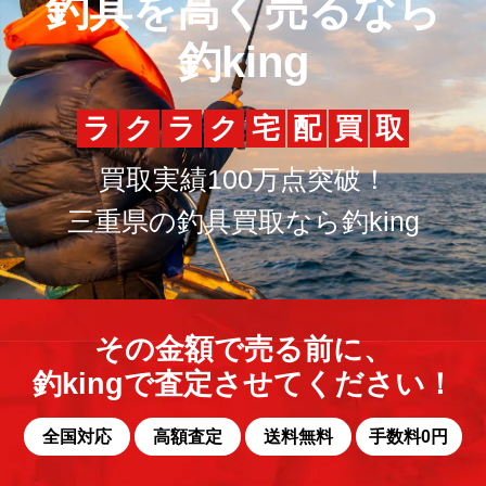
釣具を高く売るなら
釣king
ラ
ク
ラ
ク
宅
配
買
取
買取実績100万点突破！
三重県の釣具買取なら釣king
その金額で売る前に、
釣kingで査定させてください！
全国対応
高額査定
送料無料
手数料0円