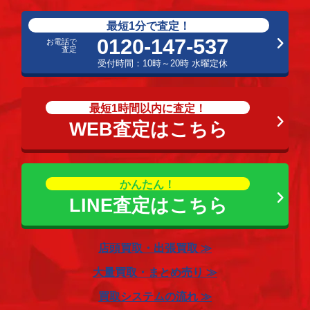
最短1分で査定！
0120-147-537
お電話で
査定
受付時間：10時～20時 水曜定休
最短1時間以内に査定！
WEB査定はこちら
かんたん！
LINE査定はこちら
店頭買取・出張買取 ≫
大量買取・まとめ売り ≫
買取システムの流れ ≫