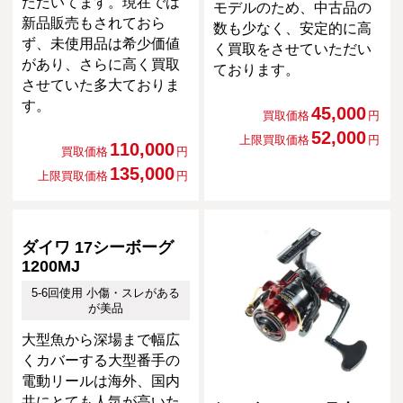
ただいてます。現在では
モデルのため、中古品の
新品販売もされておら
数も少なく、安定的に高
ず、未使用品は希少価値
く買取をさせていただい
があり、さらに高く買取
ております。
させていた多大ておりま
す。
45,000
買取価格
円
52,000
上限買取価格
円
110,000
買取価格
円
135,000
上限買取価格
円
ダイワ 17シーボーグ
1200MJ
5-6回使用 小傷・スレがある
が美品
大型魚から深場まで幅広
くカバーする大型番手の
電動リールは海外、国内
共にとても人気が高いた