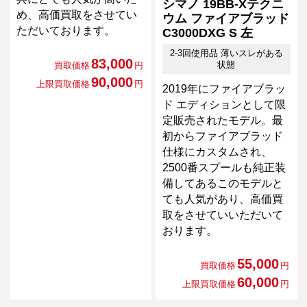
シマノ 19BB-Xテクニ
め、高価買取をさせてい
ウム ファイアブラッド
ただいております。
C3000DXG S 左
2-3回使用品 薄いスレがある
83,000
状態
買取価格
円
90,000
上限買取価格
円
2019年にファイアブラッ
ド エディションとして限
定販売されたモデル。最
初からファイアブラッド
仕様にカスタムされ、
2500番スプールも純正装
備してあるこのモデルと
ても人気があり、高価買
取をさせていいただいて
おります。
55,000
買取価格
円
60,000
上限買取価格
円