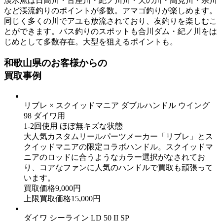
淡水魚は日高川・古座川・紀ノ川川・天の川・高見川・宗川
など渓流釣りのポイントが多数。アマゴ釣りが楽しめます。
同じく多くの川でアユも放流されており、友釣りを楽しむこ
とができます。バス釣りのスポットも合川ダム・紀ノ川をは
じめとして多数存在。大型を狙えるポイントも。
和歌山県のお客様からの
買取事例
リブレ × スクイッドマニア ダブルハンドル ウイング
98 ダイワ用
1-2回使用 ほぼ無キズな状態
大人気カスタムリールパーツメーカー「リブレ」とス
クイッドマニアの限定コラボハンドル。スクイッドマ
ニアのロッドに合うようなカラー選択がなされてお
り、コアなファンに人気のハンドルで買取も頑張って
います。
買取価格
9,000
円
上限買取価格
15,000
円
ダイワ シーライン LD 50 II SP