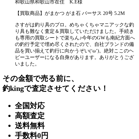
和歌山県和歌山市在住 K.E様
【買取商品】がまかつ がま石 バーサス 20号 5.2M
さすがは釣り具のプロ。めちゃくちゃマニアックな釣
り具も難なく査定＆買取していただけました。手続き
も専用の買取シートで楽ちん♪今年のGWも南紀方面へ
の釣行予定で埋め尽くされたので、自社ブランドの備
品を買い揃えて釣行に向かうぞい(‘ω’)。絶対ここのヘ
ビーユーザーになる自身があります。ありがとうござ
いました。
その金額で売る前に、
釣kingで査定させてください！
全国対応
高額査定
送料無料
手数料0円