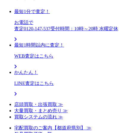
最短1分で査定！
お電話で
査定
0120-147-537
受付時間：10時～20時 水曜定休
最短1時間以内に査定！
WEB査定はこちら
かんたん！
LINE査定はこちら
店頭買取・出張買取 ≫
大量買取・まとめ売り ≫
買取システムの流れ ≫
宅配買取のご案内【都道府県別】 ≫