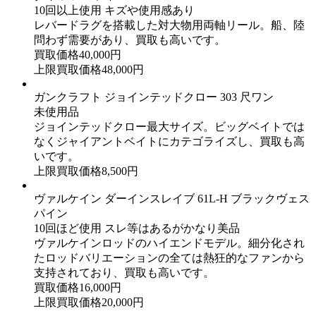
10回以上使用 キズや使用感あり
レバードラグを搭載した対大物用両軸リール。船、陸
問わず需要があり、買取も高いです。
買取価格
40,000
円
上限買取価格
48,000
円
ガンクラフト ジョインテッドクロー 303 尺ワン
未使用品
ジョインテッドクロー最大サイズ。ビッグベイトでは
なくジャイアントベイトにカテゴライズし、買取も高
いです。
上限買取価格
8,500
円
ヴァルケイン ダーインスレイブ 61L-H ブラックヴェス
パイン
10回ほど使用 スレ等はあるがかなり美品
ヴァルケインロッドのハイエンドモデル。細分化され
たロッドバリエーションの全ては熱狂的なファンから
支持されており、買取も高いです。
買取価格
16,000
円
上限買取価格
20,000
円