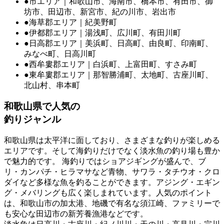
●市エリア｜和歌山市、海南市、橋本市、有田市、御
坊市、田辺市、新宮市、紀の川市、岩出市
●海草郡エリア｜紀美野町
●伊都郡エリア｜湯浅町、広川町、有田川町
●日高郡エリア｜美浜町、日高町、由良町、印南町、
みなべ町、日高川町
●西牟婁郡エリア｜白浜町、上富田町、すさみ町
●東牟婁郡エリア｜那智勝浦町、太地町、古座川町、
北山村、串本町
和歌山県で人気の
釣りジャンル
和歌山県は太平洋に面しており、さまざまな釣りが楽しめる
エリアです。そして海釣りだけでなく淡水魚の釣り場も豊か
で魅力的です。 海釣りではショアジギングが盛んで、ブ
リ・カンパチ・ヒラマサなど青物、サワラ・タチウオ・クロ
ダイなど多様な魚を釣ることができます。アジング・エギン
グ・メバリングも広く楽しまれています。人気のポイント
は、和歌山市の加太港、地磯で有名な須江崎、ファミリーで
も安心な田辺市の新芳養漁港などです。