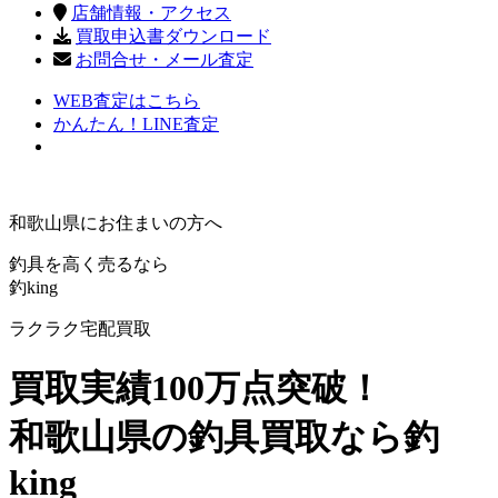
店舗情報・アクセス
買取申込書ダウンロード
お問合せ・メール査定
WEB査定はこちら
かんたん！LINE査定
和歌山県にお住まいの方へ
釣具を高く売るなら
釣king
ラ
ク
ラ
ク
宅
配
買
取
買取実績100万点突破！
和歌山県の釣具買取なら釣
king