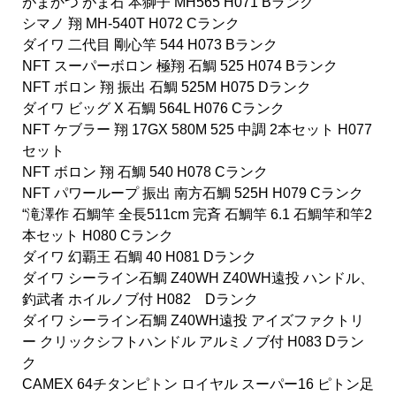
がまかつ がま石 本獅子 MH565 H071 Bランク
シマノ 翔 MH-540T H072 Cランク
ダイワ 二代目 剛心竿 544 H073 Bランク
NFT スーパーボロン 極翔 石鯛 525 H074 Bランク
NFT ボロン 翔 振出 石鯛 525M H075 Dランク
ダイワ ビッグ X 石鯛 564L H076 Cランク
NFT ケブラー 翔 17GX 580M 525 中調 2本セット H077
セット
NFT ボロン 翔 石鯛 540 H078 Cランク
NFT パワーループ 振出 南方石鯛 525H H079 Cランク
“滝澤作 石鯛竿 全長511cm 完斉 石鯛竿 6.1 石鯛竿和竿2
本セット H080 Cランク
ダイワ 幻覇王 石鯛 40 H081 Dランク
ダイワ シーライン石鯛 Z40WH Z40WH遠投 ハンドル、
釣武者 ホイルノブ付 H082 Dランク
ダイワ シーライン石鯛 Z40WH遠投 アイズファクトリ
ー クリックシフトハンドル アルミノブ付 H083 Dラン
ク
CAMEX 64チタンピトン ロイヤル スーパー16 ピトン足