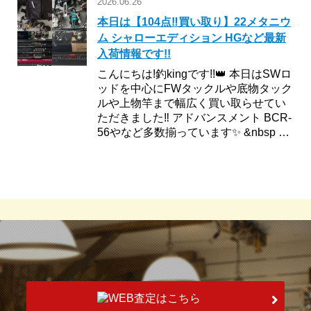
2026.06.26
本日は【104点‼︎買い取り】22メタニウ
ム シャローエディション HGなど最新
入荷情報です!!
こんにちは!釣kingです!!👑 本日はSWロ
ッドを中心にFWタックルや底物タック
ルや上物竿まで幅広く買い取らせてい
ただきました‼︎ アドバンスメント BCR-
56やなど多数揃っています✨ &nbsp …