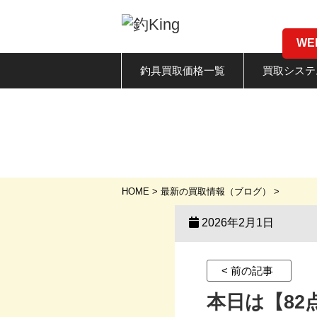
W
釣具買取価格一覧
買取システ
HOME
>
最新の買取情報（ブログ）
>
2026年2月1日
< 前の記事
本日は【82点