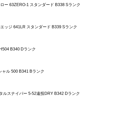
フロー
63ZERO-1
スタンダード
B338 S
ランク
ルエッジ
641LR
スタンダード
B339 S
ランク
504 B340 D
ランク
シャル
500 B341 B
ランク
タルスナイパー
5-52
遠投
DRY B342 D
ランク