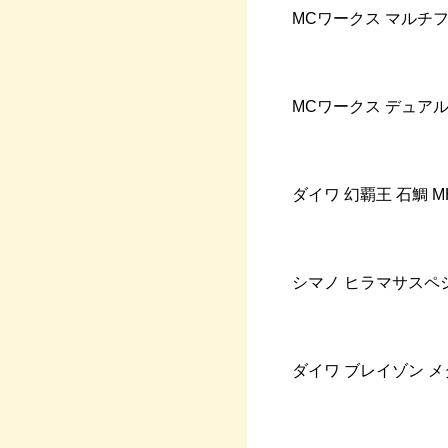
MC
ワークス
マルチ
MC
ワークス
デュア
ダイワ
幻覇王
石鯛
MH
シマノ
ヒラマサスペ
ダイワ
ブレイゾン
メ