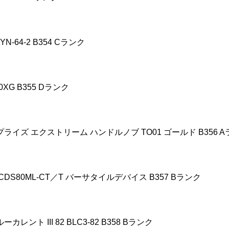
YN-64-2 B354 C
ランク
0XG B355 D
ランク
プライズ
エクストリーム
ハンドルノブ
TO01
ゴールド
B356 A
CDS80ML-CT
／
T
バーサタイルデバイス
B357 B
ランク
ルーカレント
III 82 BLC3-82 B358 B
ランク