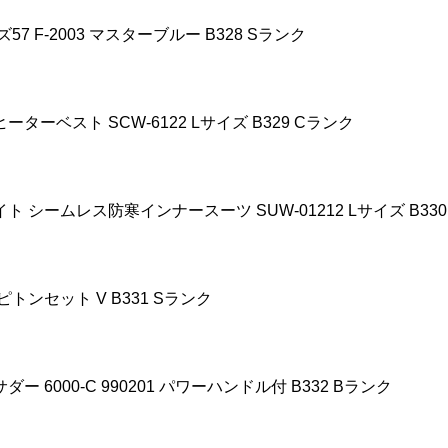
ズ
57 F-2003
マスターブルー
B328 S
ランク
ヒーターベスト
SCW-6122 L
サイズ
B329 C
ランク
イト
シームレス防寒インナースーツ
SUW-01212 L
サイズ
B330
ピトンセット
V B331 S
ランク
サダー
6000-C 990201
パワーハンドル付
B332 B
ランク