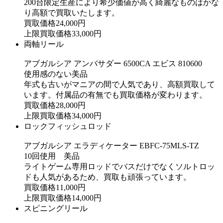
200台限定生産により希少価値が高く綺麗なものはかな
り高額で買取いたします。
買取価格
24,000
円
上限買取価格
33,000
円
両軸リール
アブガルシア アンバサダー 6500CA エビス 810600
使用感のない美品
年式も古いがマニアの間で人気であり、高額買取して
います。付属品の有無でも買取価格が変わります。
買取価格
28,000
円
上限買取価格
34,000
円
ロックフィッシュロッド
アブガルシア エラディケーター EBFC-75MLS-TZ
10回使用 美品
ライトゲーム専用ロッドでバスだけでなくソルトロッ
ドも人気があるため、買取も頑張っています。
買取価格
11,000
円
上限買取価格
14,000
円
スピニングリール