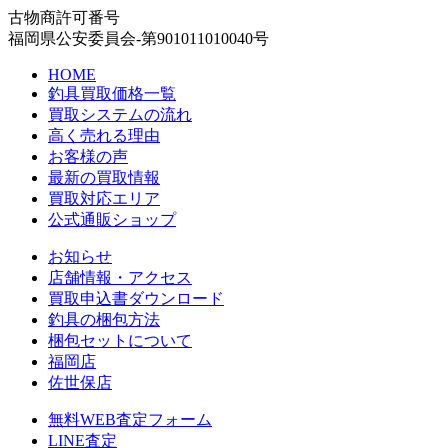
古物商許可番号
福岡県公安委員会-第901011010040号
HOME
釣具買取価格一覧
買取システムの流れ
高く売れる理由
お客様の声
最新の買取情報
買取対応エリア
公式通販ショップ
お知らせ
店舗情報・アクセス
買取申込書ダウンロード
釣具の梱包方法
梱包セットについて
福岡店
佐世保店
無料WEB査定フォーム
LINE査定