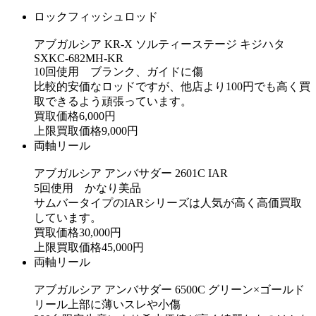
ロックフィッシュロッド
アブガルシア KR-X ソルティーステージ キジハタ
SXKC-682MH-KR
10回使用 ブランク、ガイドに傷
比較的安価なロッドですが、他店より100円でも高く買
取できるよう頑張っています。
買取価格
6,000
円
上限買取価格
9,000
円
両軸リール
アブガルシア アンバサダー 2601C IAR
5回使用 かなり美品
サムバータイプのIARシリーズは人気が高く高価買取
しています。
買取価格
30,000
円
上限買取価格
45,000
円
両軸リール
アブガルシア アンバサダー 6500C グリーン×ゴールド
リール上部に薄いスレや小傷