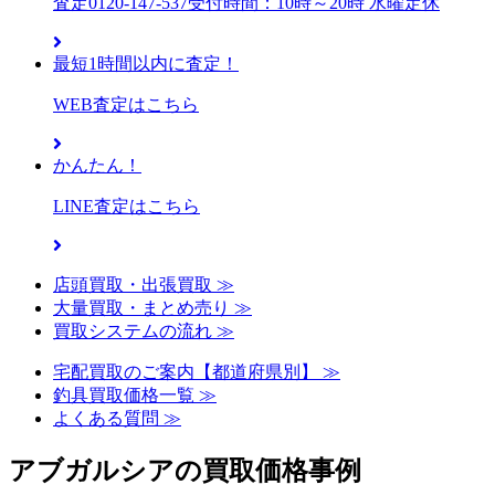
査定
0120-147-537
受付時間：10時～20時 水曜定休
最短1時間以内に査定！
WEB査定はこちら
かんたん！
LINE査定はこちら
店頭買取・出張買取 ≫
大量買取・まとめ売り ≫
買取システムの流れ ≫
宅配買取のご案内【都道府県別】 ≫
釣具買取価格一覧 ≫
よくある質問 ≫
アブガルシアの買取価格事例