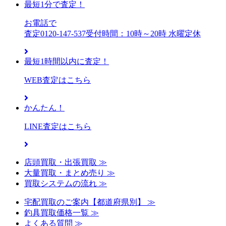
最短1分で査定！
お電話で
査定
0120-147-537
受付時間：10時～20時 水曜定休
最短1時間以内に査定！
WEB査定はこちら
かんたん！
LINE査定はこちら
店頭買取・出張買取 ≫
大量買取・まとめ売り ≫
買取システムの流れ ≫
宅配買取のご案内【都道府県別】 ≫
釣具買取価格一覧 ≫
よくある質問 ≫