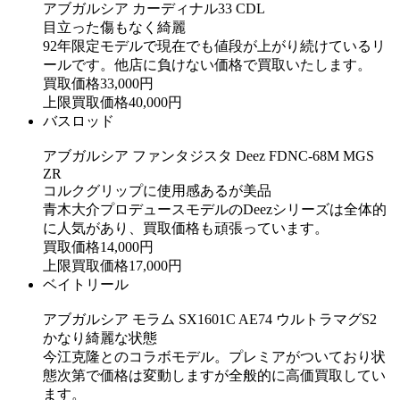
アブガルシア カーディナル33 CDL
目立った傷もなく綺麗
92年限定モデルで現在でも値段が上がり続けているリ
ールです。他店に負けない価格で買取いたします。
買取価格
33,000
円
上限買取価格
40,000
円
バスロッド
アブガルシア ファンタジスタ Deez FDNC-68M MGS
ZR
コルクグリップに使用感あるが美品
青木大介プロデュースモデルのDeezシリーズは全体的
に人気があり、買取価格も頑張っています。
買取価格
14,000
円
上限買取価格
17,000
円
ベイトリール
アブガルシア モラム SX1601C AE74 ウルトラマグS2
かなり綺麗な状態
今江克隆とのコラボモデル。プレミアがついており状
態次第で価格は変動しますが全般的に高価買取してい
ます。