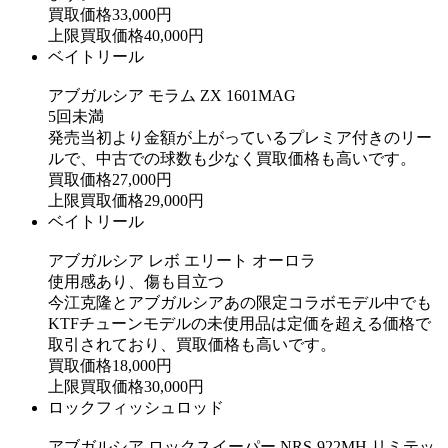
買取価格
33,000
円
上限買取価格
40,000
円
ベイトリール
アブガルシア モラム ZX 1601MAG
5回未満
発売当初より金額が上がっているプレミア付きのリー
ルで、中古での球数も少なく買取価格も高いです。
買取価格
27,000
円
上限買取価格
29,000
円
ベイトリール
アブガルシア レボ エリート オーロラ
使用感あり、傷も目立つ
今江克隆とアブガルシアあの限定コラボモデル中でも
KTFチューンモデルの未使用品は定価を超える価格で
取引されており、買取価格も高いです。
買取価格
18,000
円
上限買取価格
30,000
円
ロックフィッシュロッド
アブガルシア ロックスイーパー NRS-922MH リミテッ