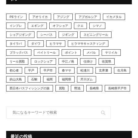
PEライン
アオリイカ
アジング
アブガルシア
イカメタル
インプレ
エギング
オフショア
クエ
シマノ
ショアジギング
シーバス
ジギング
スピニングリール
タイラバ
ダイワ
ヒラマサ
ヒラマサキャスティング
ブラックバス
ベイトリール
ポイント
メバル
ヤリイカ
リール買取
ロックショア
中江ノ島
仕掛け
佐賀県
初心者
平戸
平戸市
春マサ
松浦川
玄界灘
生月島
的山大島
石鯛
福岡
福岡県
芹川ダム
西日本バスフィッシングの旅
買取
野池
長崎県
長崎県平戸市
最近の投稿