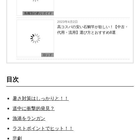
魚種別の釣りガイド
2023年4月2日
高コスパの安い石鯛竿が欲しい！【中古・
代用・流用】選び方とおすすめ8選
ロッド
目次
暑さ対策はしっかりと！！
道中に衝撃的発見？
漁港をランガン
ラストポイントでヒット！！
悲劇