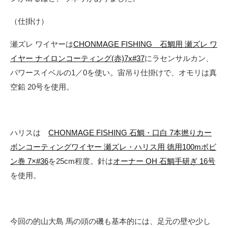
（仕掛け）
瀬ズレ ワイヤーは
CHONMAGE FISHING 石鯛用 瀬ズレ ワ
イヤー ナイロンコーティング(赤)7x#37
にラセンサルカン、
パワースイベルの1／0を使い。宙吊り仕掛けで、オモリは真
空鉛 20号を使用。
ハリスは
CHONMAGE FISHING 石鯛・口白 7本撚りカー
ボンコーティングワイヤー 瀬ズレ・ハリス用 徳用100mボビ
ン巻 7×#36
を25cm程度。針は
オーナー OH 石鯛手研ぎ 16号
を使用。
今回の的山大島 馬の頭の磯も基本的には、足元の壁や少し