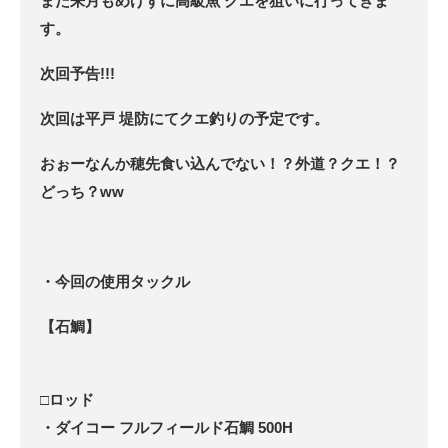
また来月もめげずに高級魚 クエを狙いに行ってきま
す。
次回予告!!!
次回は平戸 堤防にてクエ釣りの予定です。
おぉーなんか穂先食い込んでない！？外道？クエ！？
どっち？ww
・今回の使用タックル
【石鯛】
□ロッド
・ダイコー フルフィールド石鯛 500H