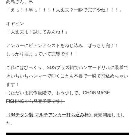
高島さん、私
「えっ！！早っ！！！！大丈夫？一瞬で完了やね！！！」
オヤビン
「大丈夫よ！試してみんね！」
アンカーにピトンアシストをねじ込み、ばっちり完了！
しっかり埋まっていて完璧です！！
これにはびっくり、SDSプラス軸でハンマードリルに装着で
きいちいちハンマーで叩くことも不要で一瞬で打込めちゃい
ます！
（ただいま試作段階で、もう少しで、CHONMAGE
FISHINGから発売予定です）
《64チタン製 マルチアンカー打ち込み棒》
発売開始しまし
た。