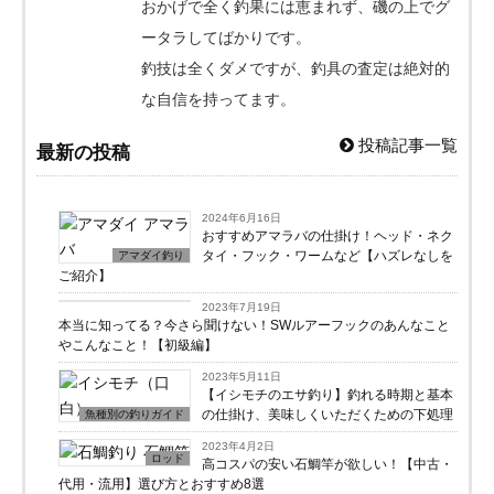
おかげで全く釣果には恵まれず、磯の上でグ
ータラしてばかりです。
釣技は全くダメですが、釣具の査定は絶対的
な自信を持ってます。
投稿記事一覧
最新の投稿
2024年6月16日
おすすめアマラバの仕掛け！ヘッド・ネク
タイ・フック・ワームなど【ハズレなしを
アマダイ釣り
ご紹介】
ライン・フック
2023年7月19日
本当に知ってる？今さら聞けない！SWルアーフックのあんなこと
やこんなこと！【初級編】
2023年5月11日
【イシモチのエサ釣り】釣れる時期と基本
の仕掛け、美味しくいただくための下処理
魚種別の釣りガイド
2023年4月2日
ロッド
高コスパの安い石鯛竿が欲しい！【中古・
代用・流用】選び方とおすすめ8選