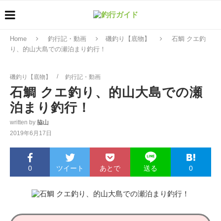
Home
釣行記・動画
磯釣り【底物】
石鯛 クエ釣
り、的山大島での瀬泊まり釣行！
磯釣り【底物】
釣行記・動画
石鯛 クエ釣り、的山大島での瀬
泊まり釣行！
written by
脇山
2019年6月17日
0
ツイート
あとで
0
送る