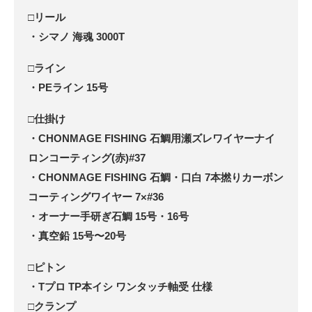
□リール
・シマノ 海魂 3000T
□ライン
・PEライン 15号
□仕掛け
・CHONMAGE FISHING 石鯛用瀬ズレワイヤーナイ
ロンコーティング(赤)#37
・CHONMAGE FISHING 石鯛・口白 7本撚りカーボン
コーティングワイヤー 7×#36
・オーナー手研ぎ石鯛 15号・16号
・真空鉛 15号〜20号
□ピトン
・Tプロ TP本イシ ワンタッチ軸受 仕様
□クランプ