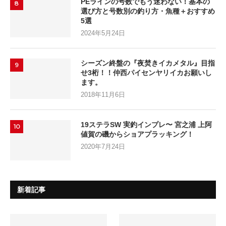
PEラインの号数でもう迷わない！基本の
8
選び方と号数別の釣り方・魚種＋おすすめ
5選
2024年5月24日
シーズン終盤の『夜焚きイカメタル』目指
9
せ3桁！！仲西パイセンヤリイカお願いし
ます。
2018年11月6日
19ステラSW 実釣インプレ〜 宮之浦 上阿
10
値賀の磯からショアプラッキング！
2020年7月24日
新着記事