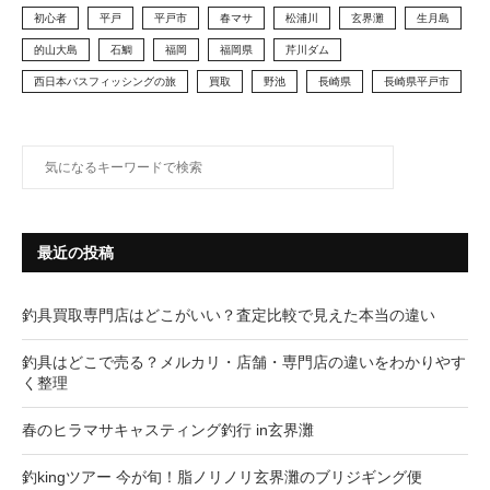
初心者
平戸
平戸市
春マサ
松浦川
玄界灘
生月島
的山大島
石鯛
福岡
福岡県
芹川ダム
西日本バスフィッシングの旅
買取
野池
長崎県
長崎県平戸市
最近の投稿
釣具買取専門店はどこがいい？査定比較で見えた本当の違い
釣具はどこで売る？メルカリ・店舗・専門店の違いをわかりやす
く整理
春のヒラマサキャスティング釣行 in玄界灘
釣kingツアー 今が旬！脂ノリノリ玄界灘のブリジギング便