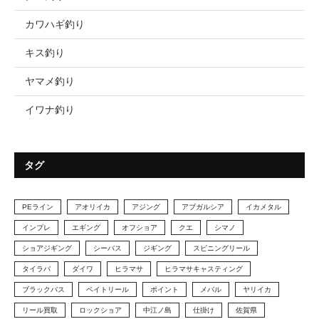
カワハギ釣り
キス釣り
ヤマメ釣り
イワナ釣り
タグ
PEライン
アオリイカ
アジング
アブガルシア
イカメタル
インプレ
エギング
オフショア
クエ
シマノ
ショアジギング
シーバス
ジギング
スピニングリール
タイラバ
ダイワ
ヒラマサ
ヒラマサキャスティング
ブラックバス
ベイトリール
ポイント
メバル
ヤリイカ
リール買取
ロックショア
中江ノ島
仕掛け
佐賀県