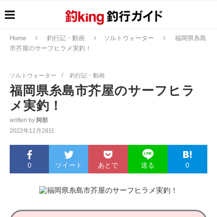
Home
釣行記・動画
ソルトウォーター
福岡県糸島
市芥屋のサーフヒラメ実釣！
ソルトウォーター
釣行記・動画
福岡県糸島市芥屋のサーフヒラ
メ実釣！
written by
阿部
2022年12月28日
0
ツイート
あとで
0
送る