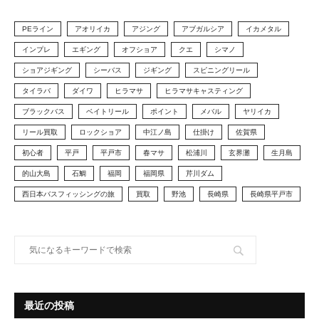
PEライン
アオリイカ
アジング
アブガルシア
イカメタル
インプレ
エギング
オフショア
クエ
シマノ
ショアジギング
シーバス
ジギング
スピニングリール
タイラバ
ダイワ
ヒラマサ
ヒラマサキャスティング
ブラックバス
ベイトリール
ポイント
メバル
ヤリイカ
リール買取
ロックショア
中江ノ島
仕掛け
佐賀県
初心者
平戸
平戸市
春マサ
松浦川
玄界灘
生月島
的山大島
石鯛
福岡
福岡県
芹川ダム
西日本バスフィッシングの旅
買取
野池
長崎県
長崎県平戸市
最近の投稿