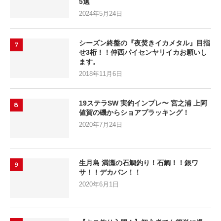
5選
2024年5月24日
シーズン終盤の『夜焚きイカメタル』目指
7
せ3桁！！仲西パイセンヤリイカお願いし
ます。
2018年11月6日
19ステラSW 実釣インプレ〜 宮之浦 上阿
8
値賀の磯からショアプラッキング！
2020年7月24日
生月島 満瀬の石鯛釣り！石鯛！！銀ワ
9
サ！！デカバン！！
2020年6月1日